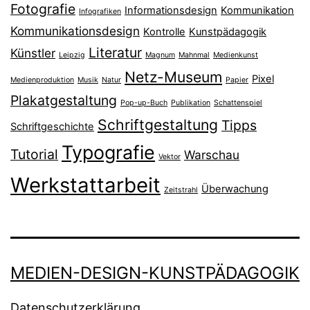
Fotografie
Informationsdesign
Kommunikation
Infografiken
Kommunikationsdesign
Kontrolle
Kunstpädagogik
Literatur
Künstler
Leipzig
Magnum
Mahnmal
Medienkunst
Netz-Museum
Pixel
Medienproduktion
Musik
Natur
Papier
Plakatgestaltung
Pop-up-Buch
Publikation
Schattenspiel
Schriftgestaltung
Tipps
Schriftgeschichte
Typografie
Tutorial
Warschau
Vektor
Werkstattarbeit
Überwachung
Zeitstrahl
MEDIEN-DESIGN-KUNSTPÄDAGOGIK
Datenschutzerklärung