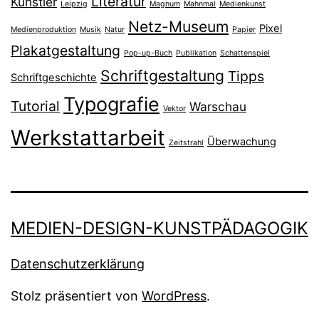
Literatur
Künstler
Leipzig
Magnum
Mahnmal
Medienkunst
Netz-Museum
Pixel
Medienproduktion
Musik
Natur
Papier
Plakatgestaltung
Pop-up-Buch
Publikation
Schattenspiel
Schriftgestaltung
Tipps
Schriftgeschichte
Typografie
Tutorial
Warschau
Vektor
Werkstattarbeit
Überwachung
Zeitstrahl
MEDIEN-DESIGN-KUNSTPÄDAGOGIK
Datenschutzerklärung
Stolz präsentiert von
WordPress
.