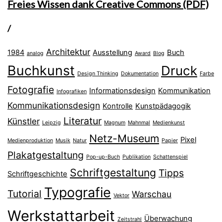
Freies Wissen dank Creative Commons (PDF)
/
Architektur
1984
Ausstellung
Buch
analog
Award
Blog
Buchkunst
Druck
Design Thinking
Dokumentation
Farbe
Fotografie
Informationsdesign
Kommunikation
Infografiken
Kommunikationsdesign
Kontrolle
Kunstpädagogik
Literatur
Künstler
Leipzig
Magnum
Mahnmal
Medienkunst
Netz-Museum
Pixel
Medienproduktion
Musik
Natur
Papier
Plakatgestaltung
Pop-up-Buch
Publikation
Schattenspiel
Schriftgestaltung
Tipps
Schriftgeschichte
Typografie
Tutorial
Warschau
Vektor
Werkstattarbeit
Überwachung
Zeitstrahl