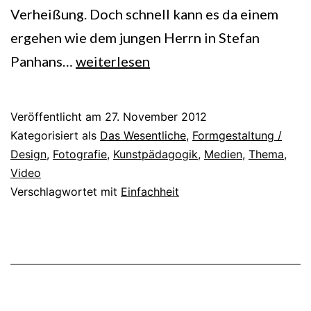
Verheißung. Doch schnell kann es da einem
ergehen wie dem jungen Herrn in Stefan
Einfachheit
Panhans…
weiterlesen
vs.
Komplexität
Veröffentlicht am
27. November 2012
Kategorisiert als
Das Wesentliche
,
Formgestaltung /
Design
,
Fotografie
,
Kunstpädagogik
,
Medien
,
Thema
,
Video
Verschlagwortet mit
Einfachheit