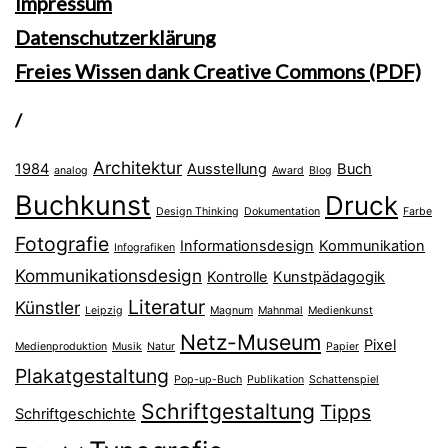
Impressum
Datenschutzerklärung
Freies Wissen dank Creative Commons (PDF)
/
Architektur
1984
Ausstellung
Buch
analog
Award
Blog
Buchkunst
Druck
Design Thinking
Dokumentation
Farbe
Fotografie
Informationsdesign
Kommunikation
Infografiken
Kommunikationsdesign
Kontrolle
Kunstpädagogik
Literatur
Künstler
Leipzig
Magnum
Mahnmal
Medienkunst
Netz-Museum
Pixel
Medienproduktion
Musik
Natur
Papier
Plakatgestaltung
Pop-up-Buch
Publikation
Schattenspiel
Schriftgestaltung
Tipps
Schriftgeschichte