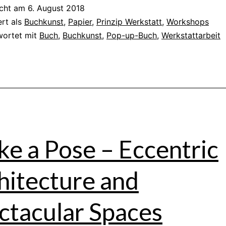
icht am
6. August 2018
ert als
Buchkunst
,
Papier
,
Prinzip Werkstatt
,
Workshops
wortet mit
Buch
,
Buchkunst
,
Pop-up-Buch
,
Werkstattarbeit
ike a Pose – Eccentric
hitecture and
ctacular Spaces