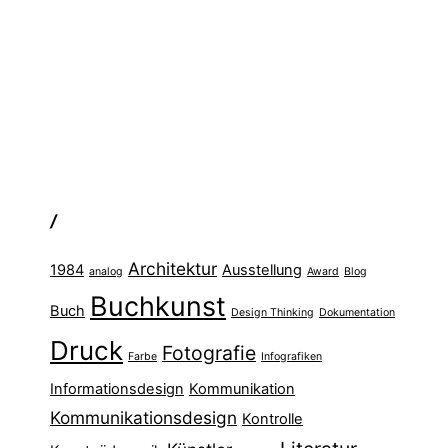
/
Architektur
1984
Ausstellung
analog
Award
Blog
Buchkunst
Buch
Design Thinking
Dokumentation
Druck
Fotografie
Farbe
Infografiken
Informationsdesign
Kommunikation
Kommunikationsdesign
Kontrolle