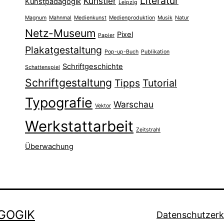
Literatur
Künstler
Kunstpädagogik
Leipzig
Magnum
Mahnmal
Medienkunst
Medienproduktion
Musik
Natur
Netz-Museum
Pixel
Papier
Plakatgestaltung
Pop-up-Buch
Publikation
Schriftgeschichte
Schattenspiel
Schriftgestaltung
Tipps
Tutorial
Typografie
Warschau
Vektor
Werkstattarbeit
Zeitstrahl
Überwachung
GOGIK
Datenschutzerk