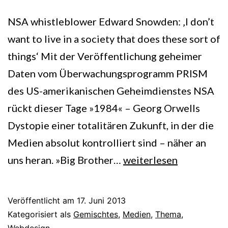
NSA whistleblower Edward Snowden: ‚I don’t
want to live in a society that does these sort of
things‘ Mit der Veröffentlichung geheimer
Daten vom Überwachungsprogramm PRISM
des US-amerikanischen Geheimdienstes NSA
rückt dieser Tage »1984« – Georg Orwells
Dystopie einer totalitären Zukunft, in der die
Medien absolut kontrolliert sind – näher an
Ob
uns heran. »Big Brother…
weiterlesen
ich
es
Veröffentlicht am
17. Juni 2013
will
Kategorisiert als
Gemischtes
,
Medien
,
Thema
,
Webdesign