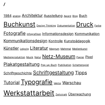
/
Architektur
1984
Ausstellung
Buch
analog
Award
Blog
Buchkunst
Druck
Design Thinking
Dokumentation
Farbe
Fotografie
Informationsdesign
Kommunikation
Infografiken
Kommunikationsdesign
Kontrolle
Kunstpädagogik
Literatur
Künstler
Leipzig
Magnum
Mahnmal
Medienkunst
Netz-Museum
Pixel
Medienproduktion
Musik
Natur
Papier
Plakatgestaltung
Pop-up-Buch
Publikation
Schattenspiel
Schriftgestaltung
Tipps
Schriftgeschichte
Typografie
Tutorial
Warschau
Vektor
Werkstattarbeit
Überwachung
Zeitstrahl