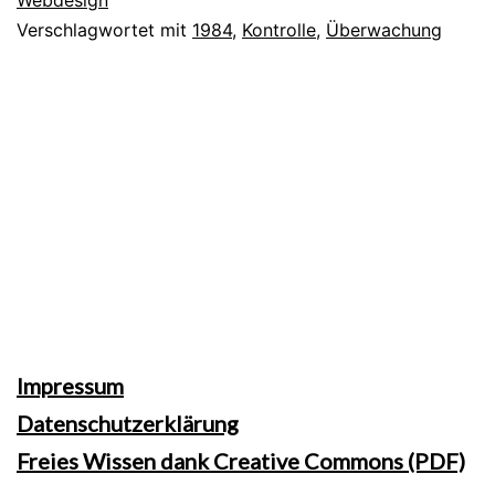
oder
Verschlagwortet mit
1984
,
Kontrolle
,
Überwachung
nicht
–
was
gebe
ich
im
Internet
von
mir
Preis?
Impressum
Datenschutzerklärung
Freies Wissen dank Creative Commons (PDF)