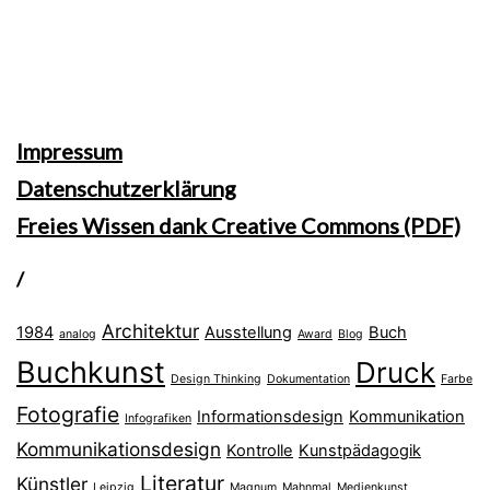
Impressum
Datenschutzerklärung
Freies Wissen dank Creative Commons (PDF)
/
Architektur
1984
Ausstellung
Buch
analog
Award
Blog
Buchkunst
Druck
Design Thinking
Dokumentation
Farbe
Fotografie
Informationsdesign
Kommunikation
Infografiken
Kommunikationsdesign
Kontrolle
Kunstpädagogik
Literatur
Künstler
Leipzig
Magnum
Mahnmal
Medienkunst