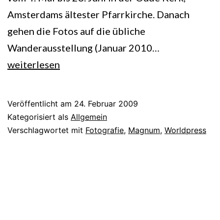
Amsterdams ältester Pfarrkirche. Danach
gehen die Fotos auf die übliche
Fotografie
Wanderausstellung (Januar 2010…
und
weiterlesen
die
Weltkrisen
Veröffentlicht am
24. Februar 2009
Kategorisiert als
Allgemein
Verschlagwortet mit
Fotografie
,
Magnum
,
Worldpress