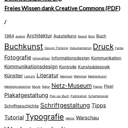
Freies Wissen dank Creative Commons (PDF)
/
Architektur
1984
Ausstellung
Buch
analog
Award
Blog
Buchkunst
Druck
Design Thinking
Dokumentation
Farbe
Fotografie
Informationsdesign
Kommunikation
Infografiken
Kommunikationsdesign
Kontrolle
Kunstpädagogik
Literatur
Künstler
Leipzig
Magnum
Mahnmal
Medienkunst
Netz-Museum
Pixel
Medienproduktion
Musik
Natur
Papier
Plakatgestaltung
Pop-up-Buch
Publikation
Schattenspiel
Schriftgestaltung
Tipps
Schriftgeschichte
Typografie
Tutorial
Warschau
Vektor