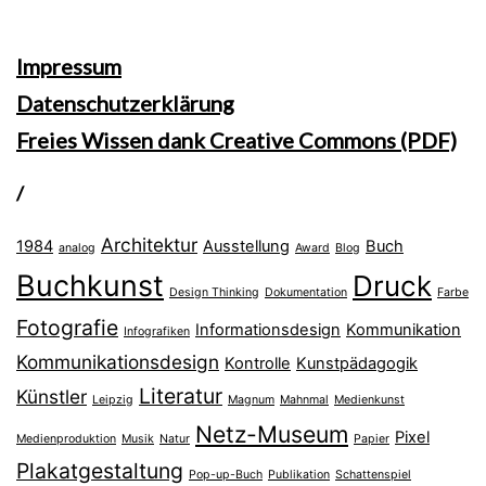
Impressum
Datenschutzerklärung
Freies Wissen dank Creative Commons (PDF)
/
Architektur
1984
Ausstellung
Buch
analog
Award
Blog
Buchkunst
Druck
Design Thinking
Dokumentation
Farbe
Fotografie
Informationsdesign
Kommunikation
Infografiken
Kommunikationsdesign
Kontrolle
Kunstpädagogik
Literatur
Künstler
Leipzig
Magnum
Mahnmal
Medienkunst
Netz-Museum
Pixel
Medienproduktion
Musik
Natur
Papier
Plakatgestaltung
Pop-up-Buch
Publikation
Schattenspiel